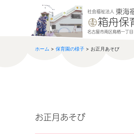
本文へジャンプする
メニューへジャンプする
東海
社会福祉法人
箱舟保
名古屋市南区鳥栖一丁目1
ホーム
>
保育園の様子
> お正月あそび
お正月あそび