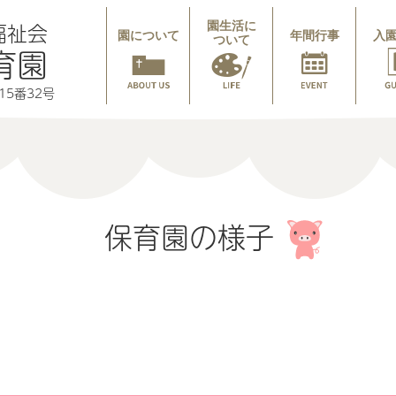
福祉会
園生活に
園について
年間行事
入
ついて
育園
5番32号
保育園の様子