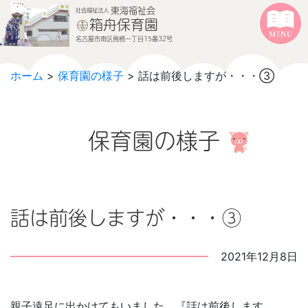
本文へジャンプする
メニューへジャンプする
東海福祉会
社会福祉法人
箱舟保育園
名古屋市南区鳥栖一丁目15番32号
ホーム
>
保育園の様子
> 話は前後しますが・・・③
保育園の様子
話は前後しますが・・・③
2021年12月8日
親子遠足に出かけてもいました。『話は前後します