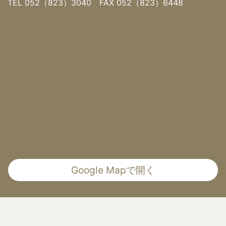
TEL 052（823）3040 FAX 052（823）6448
Google Mapで開く