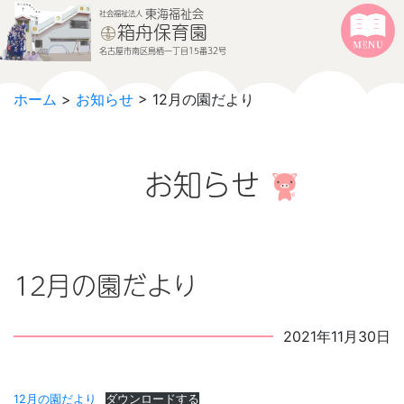
本文へジャンプする
メニューへジャンプする
東海福祉会
社会福祉法人
箱舟保育園
名古屋市南区鳥栖一丁目15番32号
ホーム
>
お知らせ
> 12月の園だより
お知らせ
12月の園だより
2021年11月30日
12月の園だより
ダウンロードする