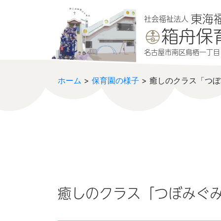
本文へジャンプする
メニューへジャンプする
東海
社会福祉法人
箱舟保
名古屋市南区鳥栖一丁目1
ホーム
>
保育園の様子
> 癒しのクラス「つぼ
癒しのクラス「つぼみぐみ