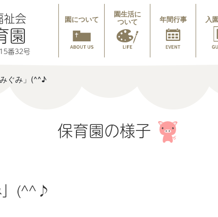
福祉会
園生活に
園について
年間行事
入
ついて
育園
5番32号
みぐみ」(^^♪
保育園の様子
」(^^♪