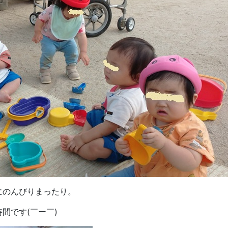
にのんびりまったり。
間です(￣ー￣)