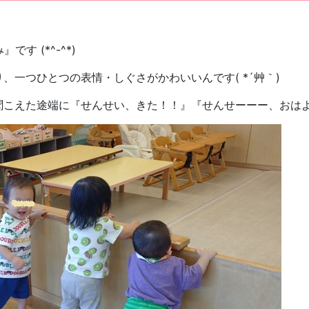
す (*^-^*)
一つひとつの表情・しぐさがかわいいんです( *´艸｀)
聞こえた途端に『せんせい、きた！！』『せんせーーー、おは