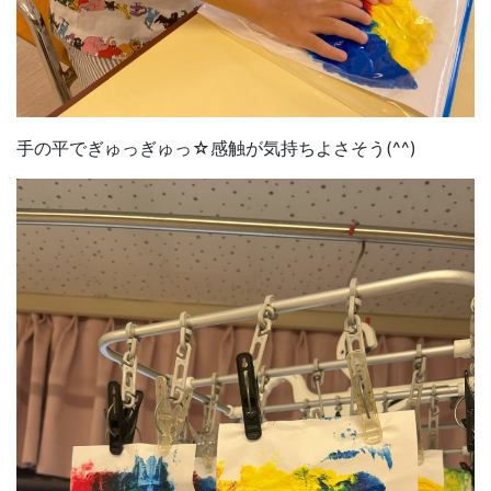
手の平でぎゅっぎゅっ☆感触が気持ちよさそう(^^)