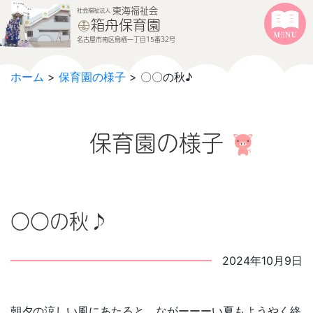
本文へジャンプする
メニューへジャンプする
東海福祉会
社会福祉法人
箱舟保育園
名古屋市南区鳥栖一丁目15番32号
ホーム
>
保育園の様子
> 〇〇の秋♪
保育園の様子
〇〇の秋♪
2024年10月9日
朝夕の涼しい風にあたると、ながーーーい夏もようやく終