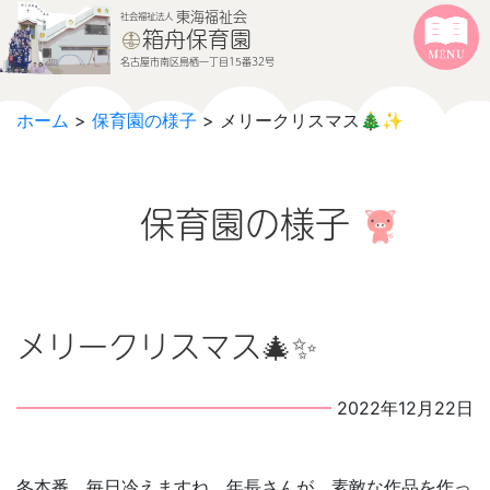
本文へジャンプする
メニューへジャンプする
東海福祉会
社会福祉法人
箱舟保育園
名古屋市南区鳥栖一丁目15番32号
ホーム
>
保育園の様子
> メリークリスマス🎄✨
保育園の様子
メリークリスマス🎄✨
2022年12月22日
冬本番、毎日冷えますね。年長さんが、素敵な作品を作っ