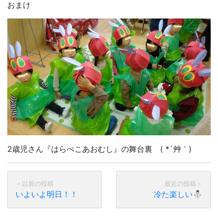
おまけ
2歳児さん『はらぺこあおむし』の舞台裏 ( *´艸｀)
いよいよ明日！！
冷た楽しい⛄