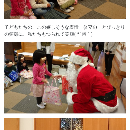
子どもたちの、この嬉しそうな表情 (≧▽≦) とびっきり
の笑顔に、私たちもつられて笑顔( *´艸｀)