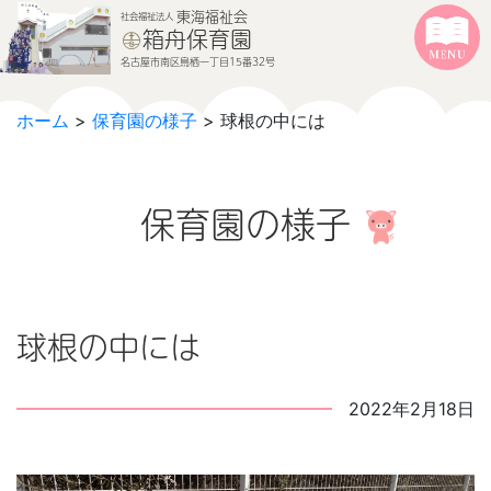
本文へジャンプする
メニューへジャンプする
東海福祉会
社会福祉法人
箱舟保育園
名古屋市南区鳥栖一丁目15番32号
ホーム
>
保育園の様子
> 球根の中には
保育園の様子
球根の中には
2022年2月18日