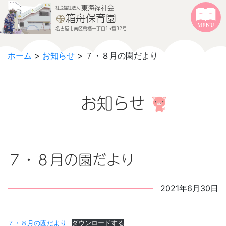
本文へジャンプする
メニューへジャンプする
東海福祉会
社会福祉法人
箱舟保育園
名古屋市南区鳥栖一丁目15番32号
ホーム
>
お知らせ
> ７・８月の園だより
お知らせ
７・８月の園だより
2021年6月30日
７・８月の園だより
ダウンロードする