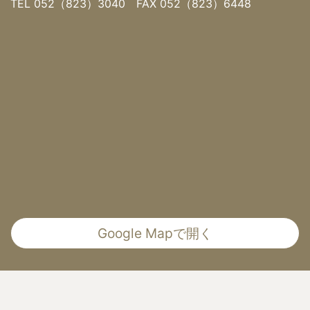
TEL 052（823）3040 FAX 052（823）6448
Google Mapで開く